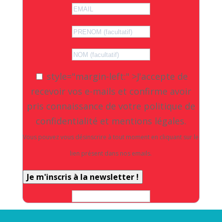
activité, je vous
propose de retrouver
régulièrement un
résumé de mon activité
style="margin-left:" >
J'accepte de
en circonscription et à
recevoir vos e-mails et confirme avoir
l’Assemblée nationale !
pris connaissance de votre politique de
confidentialité et mentions légales.
Vous pouvez vous désinscrire à tout moment en cliquant sur le
lien présent dans nos emails.
Je m'inscris à la newsletter !