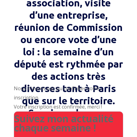
association, visite
d’une entreprise,
réunion de Commission
ou encore vote d’une
loi : la semaine d’un
député est rythmée par
des actions très
diverses tant à Paris
Nous n'avons pas pu confirmer votre
inscription.
que sur le territoire.
Votre inscription est confirmée, merci !
Soucieux de vous
Suivez mon actualité
rendre compte de mon
chaque semaine !