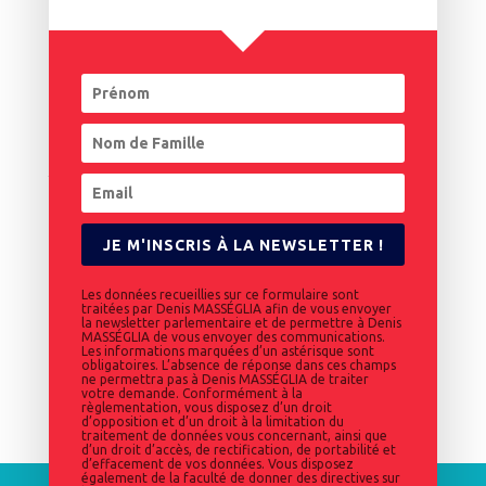
textes de loi ont été
cinquième
validés en première
circonscription de
lecture à l’Assemblée
Maine-et-Loire a
nationale : le…
débuté il y a
25 juin 2020
23 octobre 2020
maintenant trois ans.
Dans "Article"
Dans "Article"
Aujourd’hui, au cœur
d’une crise qui vient
Des mesures pour nos
bouleverser
travailleurs en
profondément notre
situation de handicap
société et nos
priorités, il me semble
Dans le cadre de
important de revenir
JE M'INSCRIS À LA NEWSLETTER !
France Relance, les
sur un…
entreprises peuvent
bénéficier de l’aide à…
Les données recueillies sur ce formulaire sont
traitées par Denis MASSÉGLIA afin de vous envoyer
la newsletter parlementaire et de permettre à Denis
18 juin 2021
MASSÉGLIA de vous envoyer des communications.
Les informations marquées d’un astérisque sont
Dans "Article"
obligatoires. L’absence de réponse dans ces champs
ne permettra pas à Denis MASSÉGLIA de traiter
votre demande. Conformément à la
règlementation, vous disposez d’un droit
d’opposition et d’un droit à la limitation du
traitement de données vous concernant, ainsi que
d’un droit d’accès, de rectification, de portabilité et
d’effacement de vos données. Vous disposez
également de la faculté de donner des directives sur