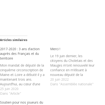
Articles similaires
2017-2020 : 3 ans d’action
Merci !
auprès des Français et du
Le 19 juin dernier, les
territoire
citoyens du Choletais et des
Mon mandat de député de la
Mauges m’ont renouvelé leur
cinquième circonscription de
confiance en m’élisant à
Maine-et-Loire a débuté il y a
nouveau député de la
maintenant trois ans.
cinquième circonscription de
20 juin 2022
Aujourd’hui, au cœur d’une
Maine-et-Loire. Cela
Dans "Assemblée nationale"
crise qui vient bouleverser
25 juin 2020
m’honore et m’oblige.
profondément notre société
Dans "Article"
Légiférer, contrôler,
et nos priorités, il me semble
représenter : depuis 2017, j'ai
Soutien pour nos joueurs du
important de revenir sur un…
travaillé sans relâche pour