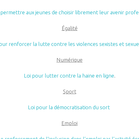
 permettre aux jeunes de choisir librement leur avenir prof
Égalité
our renforcer la lutte contre les violences sexistes et sexue
Numérique
Loi pour lutter contre la haine en ligne
.
Sport
Loi pour la démocratisation du sort
Emploi
le renforcement de l’inclusion dans l’emploi par l’activité 